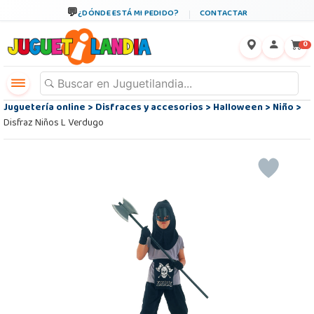
¿DÓNDE ESTÁ MI PEDIDO?
CONTACTAR
←
×
0
Juguetería online
>
Disfraces y accesorios
>
Halloween
>
Niño
>
Disfraz Niños L Verdugo