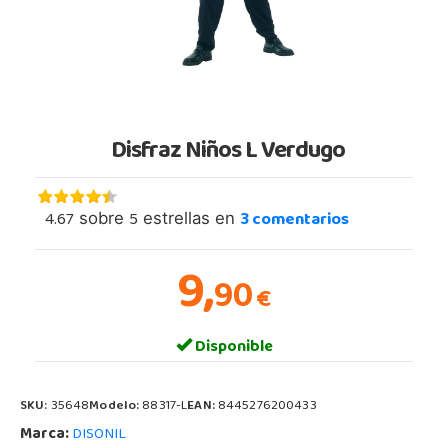
Disfraz Niños L Verdugo
4.67
5
3
comentarios
sobre
estrellas en
9,
90
€
Disponible
SKU:
35648
Modelo:
88317-L
EAN:
8445276200433
Marca:
DISONIL