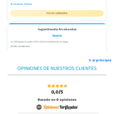
Localizar Tienda
POCAS UNIDADES
Juguetilandia Alcobendas
Madrid
Av. Olímpica, 9, Local A13/21, Centro Comercial La Vega
28108, Alcobendas
663410492
Localizar Tienda
Ir al principio
OPINIONES DE NUESTROS CLIENTES
POCAS UNIDADES
Juguetilandia Alicante Corfú
Alicante
0,0/5
Av. Doctor Jimenez Diaz, Local 2-B. Centro Comercial Isla de Corfú
Basado en
0
opiniones
03005, Alicante
965 984 706
Localizar Tienda