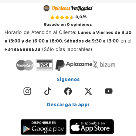
Juguetilandia Collado Villalba
0,0
/
5
Madrid
Basado en
0
opiniones
C/Jade, 8, Centro Empresarial Sierra Norte, P-29
Lunes a Viernes de 9:30
Horario de Atención al Cliente:
28400, Collado Villalba
a 13:00 y de 16:00 a 18:00. Sábados de 9:30 a 13:00
en el
918 406 791
Localizar Tienda
+34966889628
(Sólo días laborables)
POCAS UNIDADES
Juguetilandia Córdoba
Síguenos
Córdoba
C/ INGENIERO JUAN DE LA CIERVA 1 Polígono Industrial La Torrecilla
14013, Córdoba
Descarga la app:
957299329
Localizar Tienda
POCAS UNIDADES