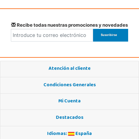
POCAS UNIDADES
Juguetilandia Armilla
Recibe todas nuestras promociones y novedades
Granada
Carretera Armilla 29, Urb. Porcegram, 2
18100, Armilla
958183860
Localizar Tienda
Atención al cliente
POCAS UNIDADES
Condiciones Generales
Juguetilandia Cocentaina
Alicante
Mi Cuenta
Avd. Alicante,27 (Carretera N-340)
03820, Cocentaina
Destacados
965 59 27 53
Localizar Tienda
Idiomas:
España
POCAS UNIDADES