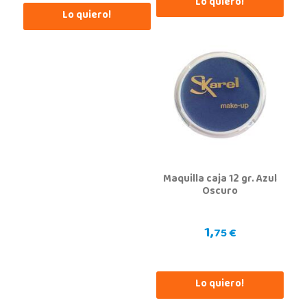
Lo quiero!
Juguetilandia Gines
Lo quiero!
Sevilla
Av. del Trabajo, 1 Local L1- C
41960, Gines
955605259
Localizar Tienda
POCAS UNIDADES
Juguetilandia Leganés
Madrid
Maquilla caja 12 gr. Azul
Parque comercial Plaza Nueva, Avenida Puerta del Sol 2, mediana 2-A
Oscuro
28918, Leganés
918312728
Localizar Tienda
1,
75 €
STOCK DISPONIBLE
Lo quiero!
Juguetilandia Lugo
Lugo