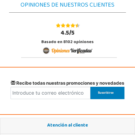
18197, Pulianas
OPINIONES DE NUESTROS CLIENTES
958 153 613
Localizar Tienda
POCAS UNIDADES
4.5/5
Basado en 8102 opiniones
Juguetilandia San Vicente del Raspeig
Alicante
C/Huerta nº 11
03690, San Vicente
965 667 337
Localizar Tienda
Recibe todas nuestras promociones y novedades
POCAS UNIDADES
Atención al cliente