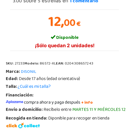
3.00
5
1
comentario
sobre
estrellas en
12,
00
€
Disponible
¡Sólo quedan 2 unidades!
SKU:
27233
Modelo:
86572-XL
EAN:
0204308657243
Marca:
DISONIL
Edad:
Desde 17 años (edad orientativa)
Talla:
¿Cuál es mi talla?
Financiación:
compra ahora y paga después
+ info
Envío a domicilio:
Recíbelo entre
MARTES 11 Y MIÉRCOLES 12
Recogida en tienda:
Diponible para recoger en tienda