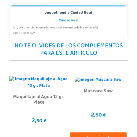
Juguetilandia Ciudad Real
Ciudad Real
Parque Comercial Puerta del Ave local 5 (Avenida de la ciencia nº9)
13005, Ciudad Real
926 230 093
NO TE OLVIDES DE LOS COMPLEMENTOS
Localizar Tienda
PARA ESTE ARTÍCULO
STOCK DISPONIBLE
Juguetilandia Córdoba
Córdoba
Mascara Saw
C/ INGENIERO JUAN DE LA CIERVA 1 Polígono Industrial La Torrecilla
Maquillaje al Agua 12 gr.
14013, Córdoba
Plata
957299329
Localizar Tienda
2,
50 €
2,
50 €
STOCK DISPONIBLE