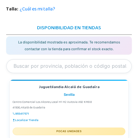
Talla:
¿Cuál es mi talla?
DISPONIBILIDAD EN TIENDAS
La disponibilidad mostrada es aproximada. Te recomendamos
contactar con la tienda para confirmar el stock exacto.
Juguetilandia Alcalá de Guadaíra
Sevilla
Centro Comercial Los Alcores, Local H1 H2 Autovia A92 KM8.8
41500, Alcalá de Guadaíra
955417571
Localizar Tienda
POCAS UNIDADES