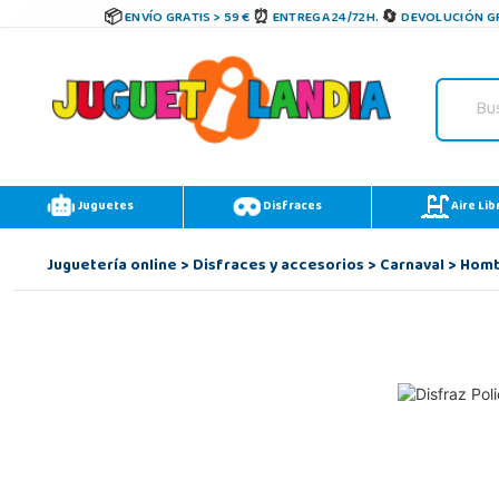
ENVÍO GRATIS > 59 €
ENTREGA 24/72H.
DEVOLUCIÓN GR
Juguetes
Disfraces
Aire Lib
Juguetería online
>
Disfraces y accesorios
>
Carnaval
>
Hom