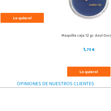
18197, Pulianas
03183
958 153 613
68
Localizar Tienda
Lo
Lo quiero!
POCAS UNIDADES
Maquilla caja 12 gr. Azul Os
1,
75 €
Lo quiero!
OPINIONES DE NUESTROS CLIENTES