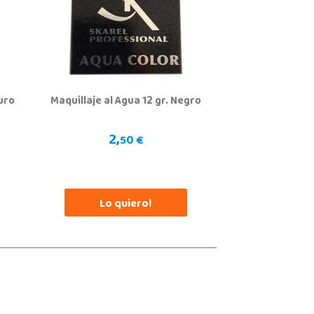
, Torrevieja
1230320
calizar Tienda
POCAS UNIDADES
curo
Maquillaje al Agua 12 gr. Negro
2,
50 €
Lo quiero!