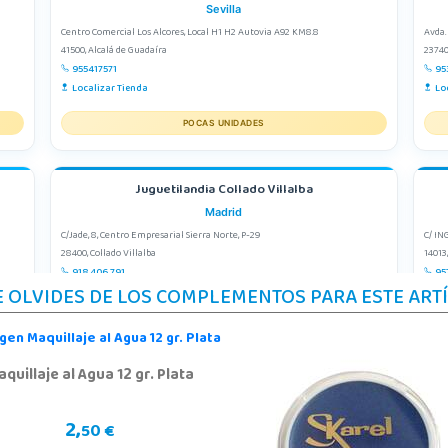
Sevilla
Centro Comercial Los Alcores, Local H1 H2 Autovia A92 KM8.8
Avda.
41500, Alcalá de Guadaíra
23740
955417571
95
Localizar Tienda
Lo
POCAS UNIDADES
Juguetilandia Collado Villalba
Madrid
C/Jade, 8, Centro Empresarial Sierra Norte, P-29
C/ IN
28400, Collado Villalba
14013
918 406 791
95
E OLVIDES DE LOS COMPLEMENTOS PARA ESTE ART
Localizar Tienda
Lo
POCAS UNIDADES
quillaje al Agua 12 gr. Plata
Juguetilandia Pulianas
Granada
2,
50 €
e 4
C/ Luis Buñuel, s/n, Parque Comercial Kinepolis
Avd. 