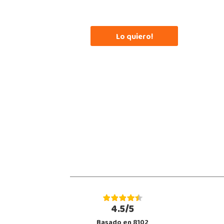
21002, Huelva
959 541 845
Localizar Tienda
Lo quiero!
POCAS UNIDADES
Juguetilandia Valencia Gran Turia
Valencia
Plaza de Europa s/n, C.C. Gran Túria, Local 2 022
46950, Xirivella
694 91 82 69
Localizar Tienda
STOCK DISPONIBLE
4.5/5
Basado en 8102