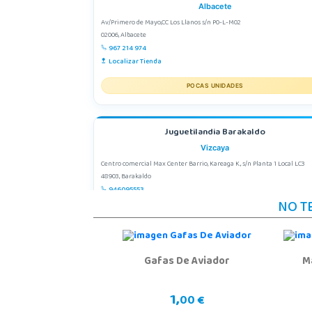
Albacete
Av/Primero de Mayo,CC Los Llanos s/n P0-L-M02
02006, Albacete
967 214 974
Localizar Tienda
POCAS UNIDADES
Juguetilandia Barakaldo
Vizcaya
Centro comercial Max Center Barrio, Kareaga K., s/n Planta 1 Local LC3
48903, Barakaldo
946095553
NO T
Localizar Tienda
POCAS UNIDADES
Gafas De Aviador
Ma
Juguetilandia Huelva
Huelva
1,
00 €
Avenida Molino de la Vega, C.C. Puerta del Odiel, Pol. Pesquero Norte, Nav