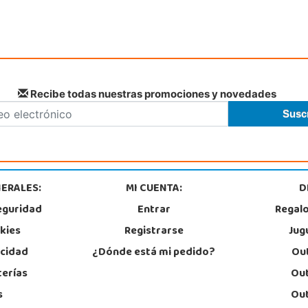
Recibe todas nuestras promociones y novedades
ERALES:
MI CUENTA:
D
eguridad
Entrar
Regal
okies
Registrarse
Jug
acidad
¿Dónde está mi pedido?
Out
terías
Out
s
Out