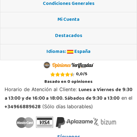
Condiciones Generales
Juguetilandia Barakaldo
Vizcaya
Mi Cuenta
Centro comercial Max Center Barrio, Kareaga K., s/n Planta 1 Local LC3
48903, Barakaldo
Destacados
946095553
Localizar Tienda
Idiomas:
España
POCAS UNIDADES
Juguetilandia Ciudad Real
0,0
/
5
Ciudad Real
Basado en
0
opiniones
Parque Comercial Puerta del Ave local 5 (Avenida de la ciencia nº9)
Lunes a Viernes de 9:30
Horario de Atención al Cliente:
13005, Ciudad Real
a 13:00 y de 16:00 a 18:00. Sábados de 9:30 a 13:00
en el
926 230 093
Localizar Tienda
+34966889628
(Sólo días laborables)
POCAS UNIDADES
Juguetilandia Cocentaina