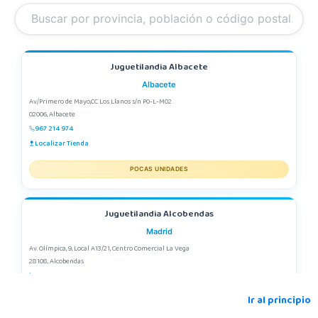
Juguetilandia Albacete
Albacete
Av/Primero de Mayo,CC Los Llanos s/n P0-L-M02
02006, Albacete
967 214 974
Localizar Tienda
POCAS UNIDADES
Juguetilandia Alcobendas
Madrid
Av. Olímpica, 9, Local A13/21, Centro Comercial La Vega
28108, Alcobendas
663410492
Localizar Tienda
Ir al principio
POCAS UNIDADES