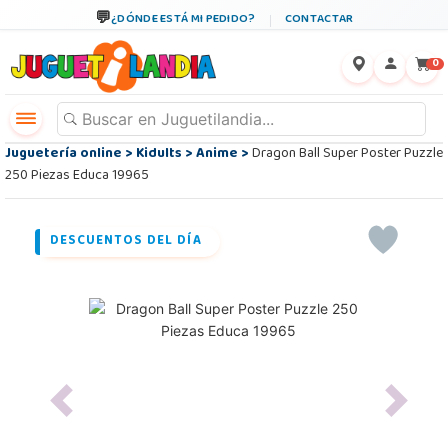
¿DÓNDE ESTÁ MI PEDIDO?
CONTACTAR
←
×
0
Juguetería online
>
Kidults
>
Anime
>
Dragon Ball Super Poster Puzzle
250 Piezas Educa 19965
DESCUENTOS DEL DÍA
Previous
Next