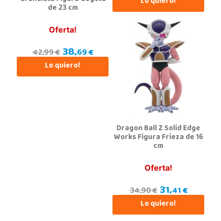
Lo quiero!
de 23 cm
Oferta!
38,
69 €
42,99 €
Lo quiero!
Dragon Ball Z Solid Edge
Works Figura Frieza de 16
cm
Oferta!
31,
41 €
34,90 €
Lo quiero!