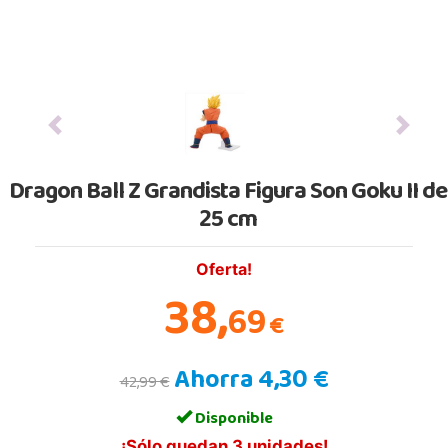
Previous
Next
Dragon Ball Z Grandista Figura Son Goku II de
25 cm
Oferta!
38,
69
€
Ahorra 4,30 €
42,99 €
Disponible
¡Sólo quedan 3 unidades!