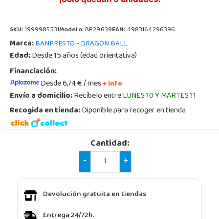
SKU:
1999985531
Modelo:
BP29639
EAN:
4983164296396
Marca:
-
BANPRESTO
DRAGON BALL
Edad:
Desde 15 años (edad orientativa)
Financiación:
Desde 6,74 € / mes
+ info
Envío a domicilio:
Recíbelo entre
LUNES 10 Y MARTES 11
Recogida en tienda:
Diponible para recoger en tienda
Cantidad:
-
+
Devolución gratuita en tiendas
Entrega 24/72h.