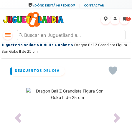
¿DÓNDE ESTÁ MI PEDIDO?
CONTACTAR
←
×
0
Juguetería online
>
Kidults
>
Anime
>
Dragon Ball Z Grandista Figura
Son Goku II de 25 cm
DESCUENTOS DEL DÍA
Previous
Next