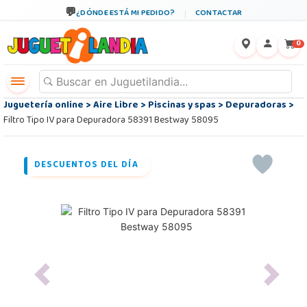
¿DÓNDE ESTÁ MI PEDIDO?
CONTACTAR
←
×
0
Juguetería online
>
Aire Libre
>
Piscinas y spas
>
Depuradoras
>
Filtro Tipo IV para Depuradora 58391 Bestway 58095
DESCUENTOS DEL DÍA
Previous
Next