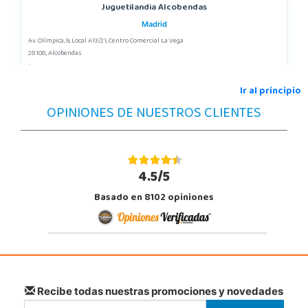
Juguetilandia Alcobendas
Madrid
Av. Olímpica, 9, Local A13/21, Centro Comercial La Vega
28108, Alcobendas
663410492
Localizar Tienda
Ir al principio
OPINIONES DE NUESTROS CLIENTES
POCAS UNIDADES
Juguetilandia Alfafar Parc Alfafar
Valencia
4.5/5
Plaza Consolat del Mar, 18. Parque comercial Alfafar Parc
Basado en 8102 opiniones
46910, Alfafar
963948859
Localizar Tienda
POCAS UNIDADES
Juguetilandia Armilla
Recibe todas nuestras promociones y novedades