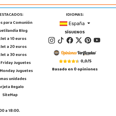
POCAS UNIDADES
ESTACADOS:
IDIOMAS:
os para Comunión
España
Juguetilandia Orihuela
uetilandia Blog
Alicante
SÍGUENOS
. TEODOMIRO, 13, LOS ANDENES
let a 10 euros
, Orihuela
6 736 930
let a 20 euros
calizar Tienda
let a 30 euros
0,0
/
5
POCAS UNIDADES
 Friday Juguetes
Basado en
0
opiniones
 Monday Juguetes
Juguetilandia Pulianas
imas unidades
Granada
arjeta Regalo
is Buñuel, s/n, Parque Comercial Kinepolis
, Pulianas
SiteMap
8 153 613
calizar Tienda
00 a 18:00.
POCAS UNIDADES