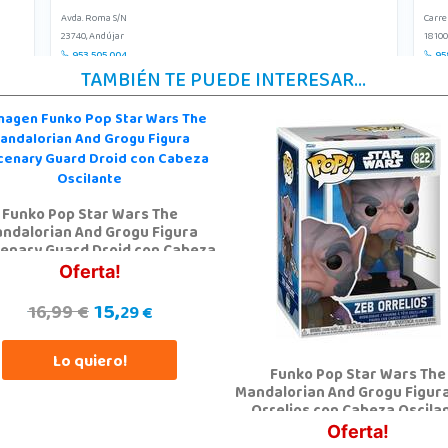
Avda. Roma S/N
Carre
23740, Andújar
18100
953 505 004
95
TAMBIÉN TE PUEDE INTERESAR...
Localizar Tienda
Lo
POCAS UNIDADES
Juguetilandia Ciudad Real
Ciudad Real
Funko Pop Star Wars The
Parque Comercial Puerta del Ave local 5 (Avenida de la ciencia nº9)
Avd. 
ndalorian And Grogu Figura
13005, Ciudad Real
03820
enary Guard Droid con Cabeza
926 230 093
96
Oscilante
Oferta!
Localizar Tienda
Lo
15,
16,99 €
29 €
POCAS UNIDADES
Lo quiero!
Funko Pop Star Wars The
Juguetilandia Córdoba
Mandalorian And Grogu Figur
Córdoba
Orrelios con Cabeza Oscila
C/ INGENIERO JUAN DE LA CIERVA 1 Polígono Industrial La Torrecilla
AV/ V
Oferta!
14013, Córdoba
06400