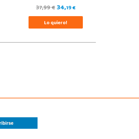
4 805 636
34,
37,99 €
19 €
calizar Tienda
Lo quiero!
POCAS UNIDADES
Juguetilandia Huelva
Huelva
da Molino de la Vega, C.C. Puerta del Odiel, Pol. Pesquero Norte, Nave 4
, Huelva
9 541 845
calizar Tienda
POCAS UNIDADES
Juguetilandia Lugo
Lugo
 Termas, Av. Infanta Elena 213, Antiguo Muelle Eroski
, Lugo
2 257 294
calizar Tienda