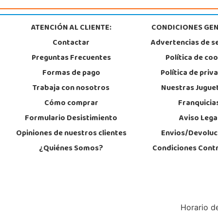
POCAS UNIDADES
ATENCIÓN AL CLIENTE:
CONDICIONES GEN
Contactar
Advertencias de s
Juguetilandia Mérida
Preguntas Frecuentes
Política de co
Badajoz
Jose Saramago de Sousa, 25
Formas de pago
Política de priv
06800, Mérida
924 371 284
Trabaja con nosotros
Nuestras Jugue
Localizar Tienda
Cómo comprar
Franquicia
POCAS UNIDADES
Formulario Desistimiento
Aviso Lega
Opiniones de nuestros clientes
Envios/Devoluc
Juguetilandia Parla
¿Quiénes Somos?
Condiciones Cont
Madrid
C/ Torres de Quevedo, Centro Comercial Parla Natura, local B-4, (A-42 Sal
Parla Centro)
28984, Parla
911 905 905
Localizar Tienda
Horario de
POCAS UNIDADES