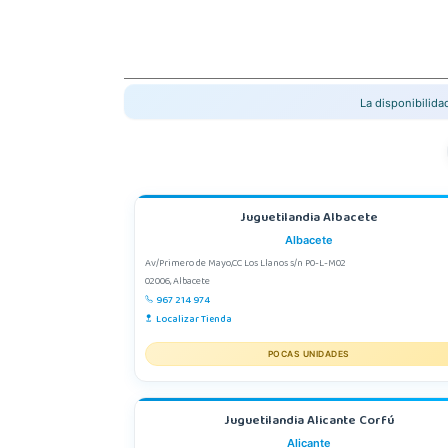
La disponibilid
Juguetilandia Albacete
Albacete
Av/Primero de Mayo,CC Los Llanos s/n P0-L-M02
02006, Albacete
967 214 974
Localizar Tienda
POCAS UNIDADES
Juguetilandia Alicante Corfú
Alicante