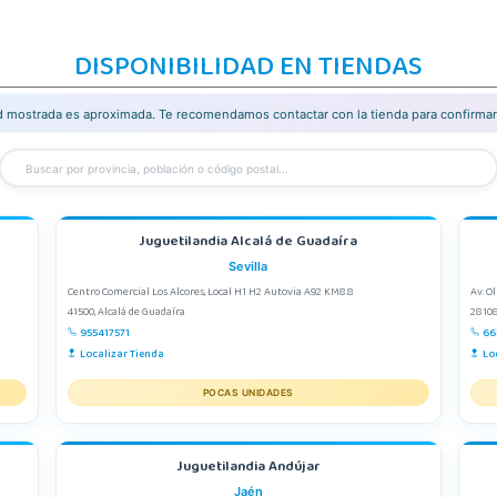
DISPONIBILIDAD EN TIENDAS
ad mostrada es aproximada. Te recomendamos contactar con la tienda para confirmar 
Juguetilandia Alcalá de Guadaíra
Sevilla
Centro Comercial Los Alcores, Local H1 H2 Autovia A92 KM8.8
Av. O
41500, Alcalá de Guadaíra
28108
955417571
66
Localizar Tienda
Lo
POCAS UNIDADES
Juguetilandia Andújar
Jaén