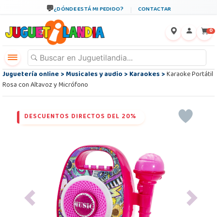
¿DÓNDE ESTÁ MI PEDIDO?
CONTACTAR
←
×
0
Juguetería online
>
Musicales y audio
>
Karaokes
>
Karaoke Portátil
Rosa con Altavoz y Micrófono
DESCUENTOS DIRECTOS DEL 20%
Previous
Next