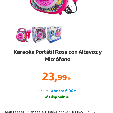
Karaoke Portátil Rosa con Altavoz y
Micrófono
23,
99
€
29,99 €
Ahorra 6,00 €
Disponible
SKU:
1999985349
Modelo:
MTK053 PINK
EAN:
8445276640628