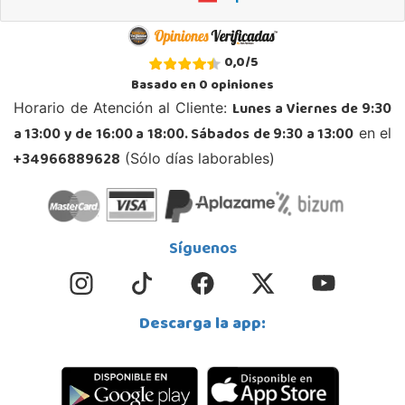
Juguetilandia Armilla
0,0
/
5
Granada
Basado en
0
opiniones
Carretera Armilla 29, Urb. Porcegram, 2
Lunes a Viernes de 9:30
Horario de Atención al Cliente:
18100, Armilla
a 13:00 y de 16:00 a 18:00. Sábados de 9:30 a 13:00
en el
958183860
Localizar Tienda
+34966889628
(Sólo días laborables)
STOCK DISPONIBLE
Juguetilandia Barakaldo
Síguenos
Vizcaya
Centro comercial Max Center Barrio, Kareaga K., s/n Planta 1 Local LC3
48903, Barakaldo
Descarga la app:
946095553
Localizar Tienda
POCAS UNIDADES