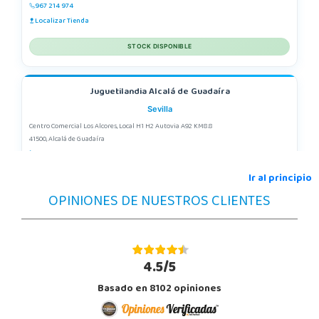
967 214 974
Localizar Tienda
STOCK DISPONIBLE
Juguetilandia Alcalá de Guadaíra
Sevilla
Centro Comercial Los Alcores, Local H1 H2 Autovia A92 KM8.8
41500, Alcalá de Guadaíra
955417571
Localizar Tienda
Ir al principio
OPINIONES DE NUESTROS CLIENTES
POCAS UNIDADES
Juguetilandia Alcobendas
Madrid
4.5/5
Av. Olímpica, 9, Local A13/21, Centro Comercial La Vega
Basado en 8102 opiniones
28108, Alcobendas
663410492
Localizar Tienda