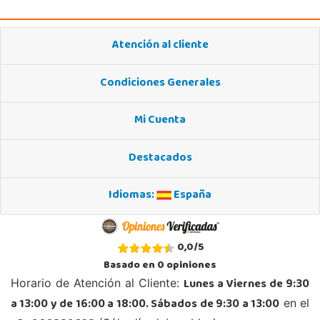
946095553
Localizar Tienda
Atención al cliente
STOCK DISPONIBLE
Condiciones Generales
Juguetilandia Cocentaina
Alicante
Mi Cuenta
Avd. Alicante,27 (Carretera N-340)
03820, Cocentaina
Destacados
965 59 27 53
Localizar Tienda
Idiomas:
España
STOCK DISPONIBLE
Juguetilandia Córdoba
0,0
/
5
Córdoba
Basado en
0
opiniones
C/ INGENIERO JUAN DE LA CIERVA 1 Polígono Industrial La Torrecilla
Lunes a Viernes de 9:30
Horario de Atención al Cliente:
14013, Córdoba
a 13:00 y de 16:00 a 18:00. Sábados de 9:30 a 13:00
en el
957299329
Localizar Tienda