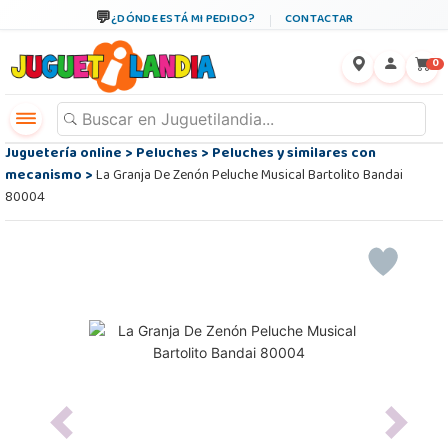
¿DÓNDE ESTÁ MI PEDIDO?
CONTACTAR
←
×
0
Juguetería online
>
Peluches
>
Peluches y similares con
mecanismo
>
La Granja De Zenón Peluche Musical Bartolito Bandai
80004
Previous
Next