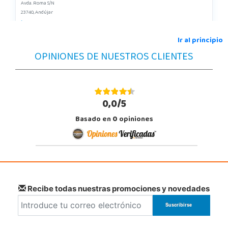
Avda. Roma S/N
23740, Andújar
953 505 004
Localizar Tienda
Ir al principio
OPINIONES DE NUESTROS CLIENTES
STOCK DISPONIBLE
Juguetilandia Armilla
Granada
0,0/5
Carretera Armilla 29, Urb. Porcegram, 2
Basado en
0
opiniones
18100, Armilla
958183860
Localizar Tienda
STOCK DISPONIBLE
Juguetilandia Barakaldo
Recibe todas nuestras promociones y novedades
Vizcaya
Centro comercial Max Center Barrio, Kareaga K., s/n Planta 1 Local LC3
48903, Barakaldo