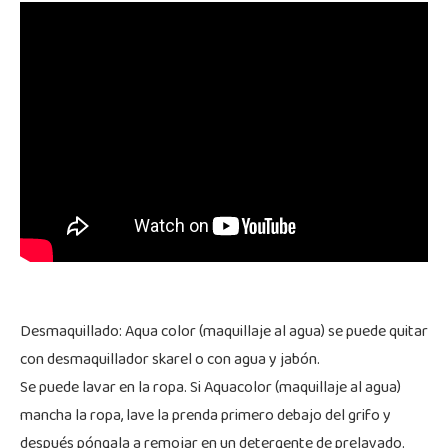
Desmaquillado: Aqua color (maquillaje al agua) se puede quitar
con desmaquillador skarel o con agua y jabón.
Se puede lavar en la ropa. Si Aquacolor (maquillaje al agua)
mancha la ropa, lave la prenda primero debajo del grifo y
después póngala a remojar en un detergente de prelavado.