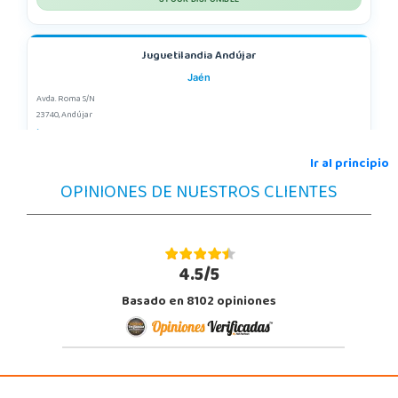
Juguetilandia Andújar
Jaén
Avda. Roma S/N
23740, Andújar
953 505 004
Localizar Tienda
Ir al principio
OPINIONES DE NUESTROS CLIENTES
POCAS UNIDADES
Juguetilandia Armilla
Granada
4.5/5
Carretera Armilla 29, Urb. Porcegram, 2
Basado en 8102 opiniones
18100, Armilla
958183860
Localizar Tienda
POCAS UNIDADES