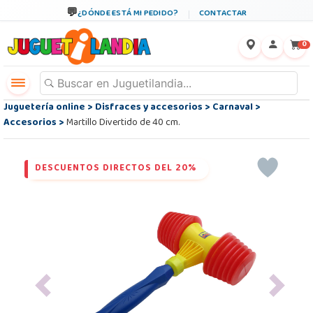
¿DÓNDE ESTÁ MI PEDIDO?
CONTACTAR
←
×
0
Juguetería online
>
Disfraces y accesorios
>
Carnaval
>
Accesorios
>
Martillo Divertido de 40 cm.
DESCUENTOS DIRECTOS DEL 20%
Previous
Next