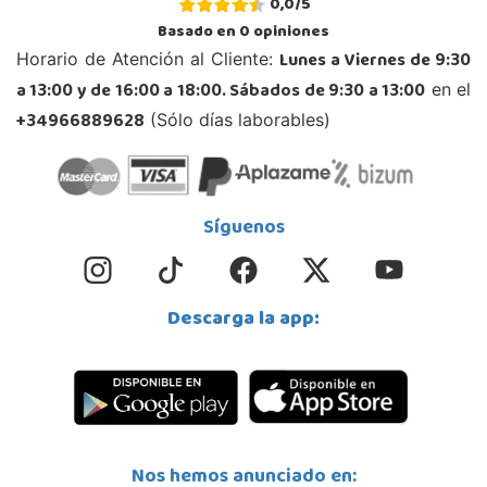
0,0
/
5
Córdoba
Basado en
0
opiniones
C/ INGENIERO JUAN DE LA CIERVA 1 Polígono Industrial La Torrecilla
Lunes a Viernes de 9:30
Horario de Atención al Cliente:
14013, Córdoba
a 13:00 y de 16:00 a 18:00. Sábados de 9:30 a 13:00
en el
957299329
Localizar Tienda
+34966889628
(Sólo días laborables)
STOCK DISPONIBLE
Juguetilandia Don Benito Vegas
Síguenos
Badajoz
AV/ Vegas Altas Nº 27-2
06400, Don Benito
Descarga la app:
924 805 636
Localizar Tienda
STOCK DISPONIBLE
Juguetilandia Finestrat
Nos hemos anunciado en:
Alicante