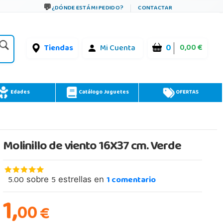
¿DÓNDE ESTÁ MI PEDIDO?
CONTACTAR
0
0,00 €
Tiendas
Mi Cuenta
Edades
Catálogo Juguetes
OFERTAS
Molinillo de viento 16X37 cm. Verde
5.00
5
1
comentario
sobre
estrellas en
1,
00
€