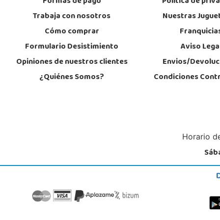
Formas de pago
Política de priv
Localizar Tienda
Trabaja con nosotros
Nuestras Jugue
STOCK DISPONIBLE
Cómo comprar
Franquicia
Formulario Desistimiento
Aviso Lega
Juguetilandia Gines
Opiniones de nuestros clientes
Envios/Devoluc
Sevilla
¿Quiénes Somos?
Condiciones Cont
Av. del Trabajo, 1 Local L1- C
41960, Gines
955605259
Localizar Tienda
STOCK DISPONIBLE
Horario de
Sába
Juguetilandia Leganés
Madrid
Parque comercial Plaza Nueva, Avenida Puerta del Sol 2, mediana 2-A
28918, Leganés
918312728
Localizar Tienda