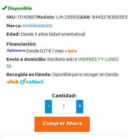
Disponible
SKU:
11140607
Modelo:
LM-2359SG
EAN:
8445276300355
Marca:
DIVERGARDEN
Edad:
Desde 3 años (edad orientativa)
Financiación:
Desde 0,17 € / mes
+ info
Envío a domicilio:
Recíbelo entre
VIERNES 7 Y LUNES
10
Recogida en tienda:
Diponible para recoger en tienda
Cantidad:
-
+
Comprar Ahora