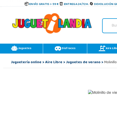
ENVÍO GRATIS > 59 €
ENTREGA 24/72H.
DEVOLUCIÓN GR
Juguetes
Disfraces
Aire Lib
Juguetería online
>
Aire Libre
>
Juguetes de verano
>
Molinill