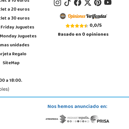
let a 10 euros
calizar Tienda
let a 20 euros
STOCK DISPONIBLE
let a 30 euros
0,0
/
5
 Friday Juguetes
Basado en
0
opiniones
Juguetilandia Jerez de la Frontera
 Monday Juguetes
Cádiz
imas unidades
da de Europa, 13
, Jerez de la Frontera
arjeta Regalo
6 317 910
SiteMap
calizar Tienda
STOCK DISPONIBLE
00 a 18:00.
bles)
Juguetilandia Málaga
Málaga
Nos hemos anunciado en:
e Málaga Nostrum, Sup. G-4, P.E. 14
, Málaga
2 176 994
calizar Tienda