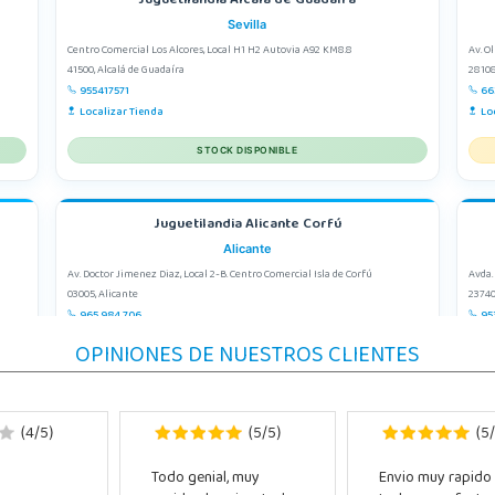
Juguetilandia Alcalá de Guadaíra
Sevilla
Centro Comercial Los Alcores, Local H1 H2 Autovia A92 KM8.8
Av. O
41500, Alcalá de Guadaíra
28108
955417571
66
Localizar Tienda
Lo
STOCK DISPONIBLE
Juguetilandia Alicante Corfú
Alicante
Av. Doctor Jimenez Diaz, Local 2-B. Centro Comercial Isla de Corfú
Avda.
03005, Alicante
23740
965 984 706
95
Localizar Tienda
Lo
OPINIONES DE NUESTROS CLIENTES
STOCK DISPONIBLE
4
5
5
5
5
(
/
)
(
/
)
(
/
Juguetilandia Barakaldo
Todo genial, muy
Envio muy rapido
Vizcaya