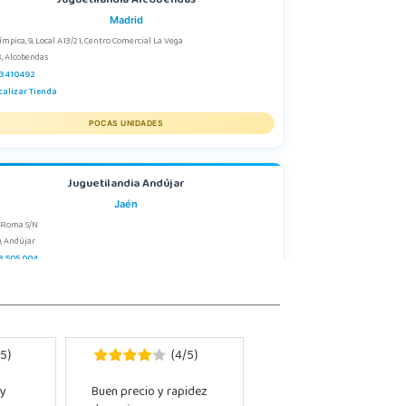
Juguetilandia Alcobendas
Madrid
límpica, 9, Local A13/21, Centro Comercial La Vega
, Alcobendas
3410492
calizar Tienda
POCAS UNIDADES
Juguetilandia Andújar
Jaén
 Roma S/N
, Andújar
3 505 004
calizar Tienda
STOCK DISPONIBLE
5
4
5
)
(
/
)
Juguetilandia Ciudad Real
 y
Buen precio y rapidez
Ciudad Real