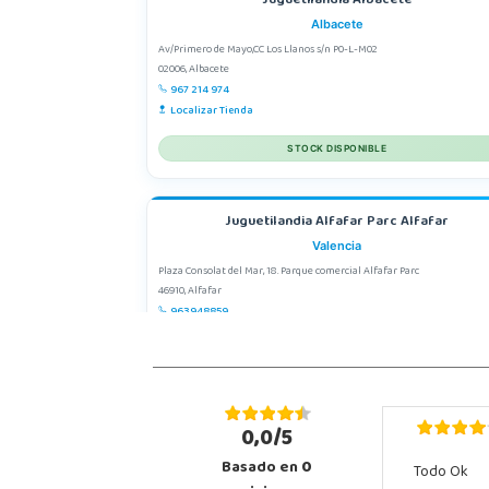
Juguetilandia Albacete
Albacete
Av/Primero de Mayo,CC Los Llanos s/n P0-L-M02
02006, Albacete
967 214 974
Localizar Tienda
STOCK DISPONIBLE
Juguetilandia Alfafar Parc Alfafar
Valencia
Plaza Consolat del Mar, 18. Parque comercial Alfafar Parc
46910, Alfafar
963948859
Localizar Tienda
STOCK DISPONIBLE
0,0/5
Juguetilandia Armilla
Basado en
0
Todo Ok
Granada