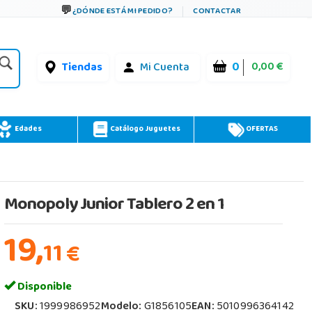
¿DÓNDE ESTÁ MI PEDIDO?
CONTACTAR
0
0,00 €
Tiendas
Mi Cuenta
Edades
Catálogo Juguetes
OFERTAS
Monopoly Junior Tablero 2 en 1
19,
11
€
Disponible
SKU:
1999986952
Modelo:
G1856105
EAN:
5010996364142