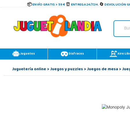
ENVÍO GRATIS > 59 €
ENTREGA 24/72H.
DEVOLUCIÓN GR
Juguetes
Disfraces
Aire Lib
Juguetería online
>
Juegos y puzzles
>
Juegos de mesa
>
Jue