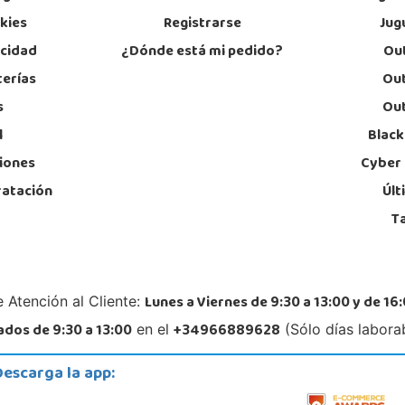
STOCK DISPONIBLE
okies
Registrarse
Jug
acidad
¿Dónde está mi pedido?
Out
Juguetilandia Finestrat
terías
Out
Alicante
s
Out
Rafael Alberti nº 4
Av. de
03509, Finestrat
41960
l
Black
966889639
95
Localizar Tienda
Lo
iones
Cyber
ratación
Últ
STOCK DISPONIBLE
T
Juguetilandia Huelva
Huelva
aza
Avenida Molino de la Vega, C.C. Puerta del Odiel, Pol. Pesquero Norte, Nave 4
Aveni
Lunes a Viernes de 9:30 a 13:00 y de 16:
 Atención al Cliente:
21002, Huelva
11405
959 541 845
95
dos de 9:30 a 13:00
+34966889628
en el
(Sólo días labora
Localizar Tienda
Lo
Descarga la app:
STOCK DISPONIBLE