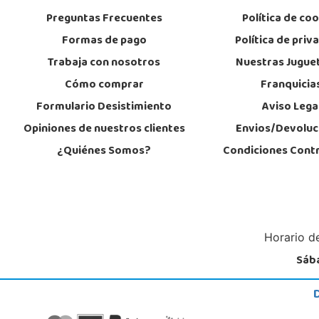
POCAS UNIDADES
Preguntas Frecuentes
Política de co
Formas de pago
Política de priv
Juguetilandia Elche-Ctra.Crevillente
Trabaja con nosotros
Nuestras Jugue
Alicante
Cómo comprar
Franquicia
Crta. Crevillente Pol. Llano de San José, Calle Reus, Nº 4 local 1
03296, Elche
Formulario Desistimiento
Aviso Lega
677615003
Localizar Tienda
Opiniones de nuestros clientes
Envios/Devoluc
¿Quiénes Somos?
Condiciones Cont
STOCK DISPONIBLE
Juguetilandia Guadalajara
Guadalajara
Av. de Eduardo Guitián, 13, 19 Local 2.05-2.06, Centro Comercial Ferial Pl
Horario de
19002, Guadalajara
949227446
Sába
Localizar Tienda
STOCK DISPONIBLE