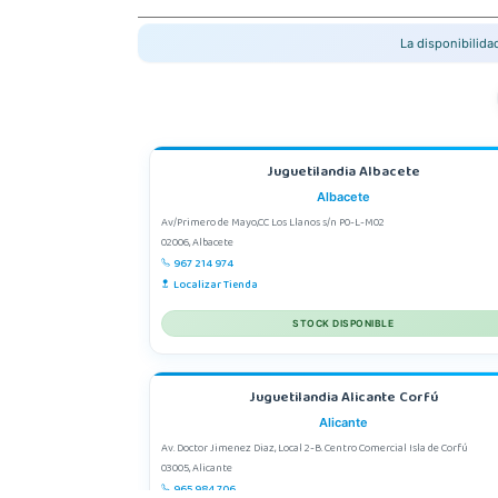
La disponibilid
Juguetilandia Albacete
Albacete
Av/Primero de Mayo,CC Los Llanos s/n P0-L-M02
02006, Albacete
967 214 974
Localizar Tienda
STOCK DISPONIBLE
Juguetilandia Alicante Corfú
Alicante
Av. Doctor Jimenez Diaz, Local 2-B. Centro Comercial Isla de Corfú
03005, Alicante
965 984 706