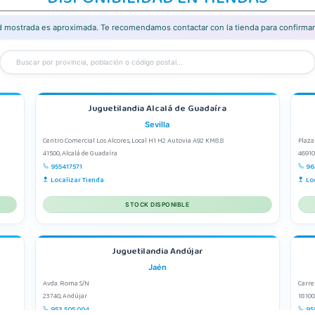
ad mostrada es aproximada. Te recomendamos contactar con la tienda para confirmar 
Juguetilandia Alcalá de Guadaíra
Sevilla
Centro Comercial Los Alcores, Local H1 H2 Autovia A92 KM8.8
Plaza
41500, Alcalá de Guadaíra
46910
955417571
96
Localizar Tienda
Lo
STOCK DISPONIBLE
Juguetilandia Andújar
Jaén
Avda. Roma S/N
Carre
23740, Andújar
18100
953 505 004
95