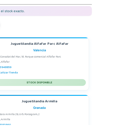
el stock exacto.
Juguetilandia Alfafar Parc Alfafar
Valencia
 Consolat del Mar, 18. Parque comercial Alfafar Parc
, Alfafar
3948859
calizar Tienda
STOCK DISPONIBLE
Juguetilandia Armilla
Granada
tera Armilla 29, Urb. Porcegram, 2
, Armilla
8183860