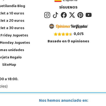
STOCK DISPONIBLE
uetilandia Blog
SÍGUENOS
let a 10 euros
Juguetilandia Gines
let a 20 euros
Sevilla
let a 30 euros
l Trabajo, 1 Local L1- C
, Gines
0,0
/
5
 Friday Juguetes
5605259
Basado en
0
opiniones
calizar Tienda
 Monday Juguetes
imas unidades
STOCK DISPONIBLE
arjeta Regalo
SiteMap
Juguetilandia Jerez de la Frontera
Cádiz
da de Europa, 13
00 a 18:00.
, Jerez de la Frontera
6 317 910
bles)
calizar Tienda
STOCK DISPONIBLE
Nos hemos anunciado en: