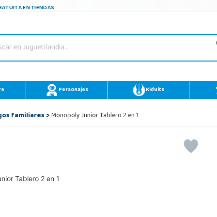
ATUITA EN TIENDAS
re
Personajes
Kidults
gos familiares
>
Monopoly Junior Tablero 2 en 1