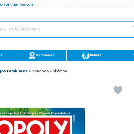
ATUITA EN TIENDAS
re
Personajes
Kidults
gos familiares
>
Monopoly Pokémon