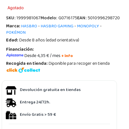
Agotado
SKU:
1999981067
Modelo:
G0716175
EAN:
5010996298720
Marca:
-
-
-
HASBRO
HASBRO GAMING
MONOPOLY
POKÉMON
Edad:
Desde 8 años (edad orientativa)
Financiación:
Desde 4,35 € / mes
+ info
Recogida en tienda:
Diponible para recoger en tienda
Devolución gratuita en tiendas
Entrega 24/72h.
Envío Gratis > 59 €