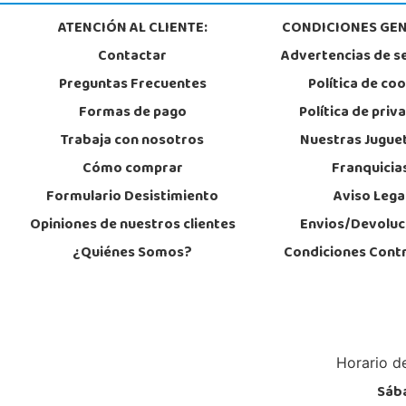
957299329
ATENCIÓN AL CLIENTE:
CONDICIONES GEN
Localizar Tienda
Contactar
Advertencias de s
STOCK DISPONIBLE
Preguntas Frecuentes
Política de co
Formas de pago
Política de priv
Juguetilandia Huelva
Trabaja con nosotros
Nuestras Jugue
Huelva
Cómo comprar
Franquicia
Avenida Molino de la Vega, C.C. Puerta del Odiel, Pol. Pesquero Norte, Nav
21002, Huelva
Formulario Desistimiento
Aviso Lega
959 541 845
Localizar Tienda
Opiniones de nuestros clientes
Envios/Devoluc
¿Quiénes Somos?
Condiciones Cont
STOCK DISPONIBLE
Juguetilandia Lugo
Lugo
CC As Termas, Av. Infanta Elena 213, Antiguo Muelle Eroski
Horario de
27003, Lugo
982 257 294
Sába
Localizar Tienda