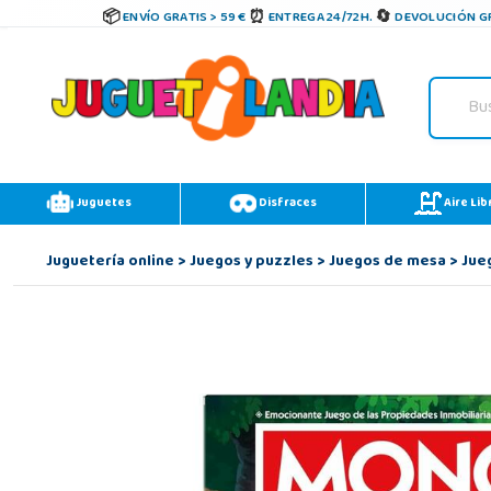
ENVÍO GRATIS > 59 €
ENTREGA 24/72H.
DEVOLUCIÓN GR
Juguetes
Disfraces
Aire Lib
Juguetería online
>
Juegos y puzzles
>
Juegos de mesa
>
Jue