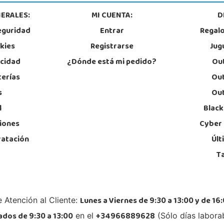
924 805 636
96
ERALES:
MI CUENTA:
D
Localizar Tienda
Lo
eguridad
Entrar
Regal
POCAS UNIDADES
okies
Registrarse
Jug
acidad
¿Dónde está mi pedido?
Out
Juguetilandia Jerez de la Frontera
terías
Out
Cádiz
s
Out
e 4
Avenida de Europa, 13
Parqu
11405, Jerez de la Frontera
28918
l
Black
956 317 910
91
Localizar Tienda
Lo
iones
Cyber
ratación
Últ
POCAS UNIDADES
T
Juguetilandia Málaga
Málaga
Parque Málaga Nostrum, Sup. G-4, P.E. 14
Jose 
Lunes a Viernes de 9:30 a 13:00 y de 16:
 Atención al Cliente:
29004, Málaga
06800
952 176 994
92
dos de 9:30 a 13:00
+34966889628
en el
(Sólo días labora
Localizar Tienda
Lo