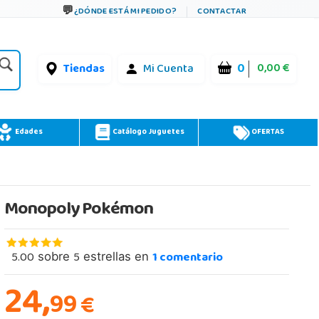
¿DÓNDE ESTÁ MI PEDIDO?
CONTACTAR
0
0,00 €
Tiendas
Mi Cuenta
Edades
Catálogo Juguetes
OFERTAS
Monopoly Pokémon
5.00
5
1
comentario
sobre
estrellas en
24,
99
€