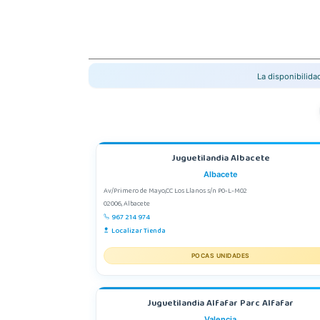
La disponibilid
Juguetilandia Albacete
Albacete
Av/Primero de Mayo,CC Los Llanos s/n P0-L-M02
02006, Albacete
967 214 974
Localizar Tienda
POCAS UNIDADES
Juguetilandia Alfafar Parc Alfafar
Valencia