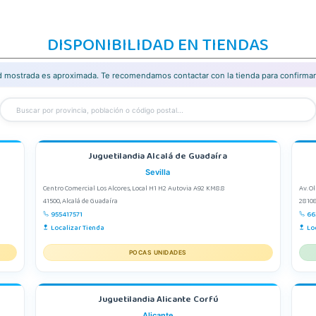
DISPONIBILIDAD EN TIENDAS
ad mostrada es aproximada. Te recomendamos contactar con la tienda para confirmar 
Juguetilandia Alcalá de Guadaíra
Sevilla
Centro Comercial Los Alcores, Local H1 H2 Autovia A92 KM8.8
Av. O
41500, Alcalá de Guadaíra
28108
955417571
66
Localizar Tienda
Lo
POCAS UNIDADES
Juguetilandia Alicante Corfú
Alicante