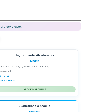
el stock exacto.
Juguetilandia Alcobendas
Madrid
límpica, 9, Local A13/21, Centro Comercial La Vega
, Alcobendas
3410492
calizar Tienda
STOCK DISPONIBLE
Juguetilandia Armilla
Granada