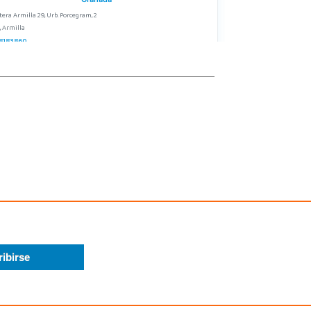
tera Armilla 29, Urb. Porcegram, 2
, Armilla
8183860
calizar Tienda
STOCK DISPONIBLE
Juguetilandia Cocentaina
Alicante
Alicante,27 (Carretera N-340)
, Cocentaina
5 59 27 53
calizar Tienda
STOCK DISPONIBLE
Juguetilandia Finestrat
Alicante
l Alberti nº 4
, Finestrat