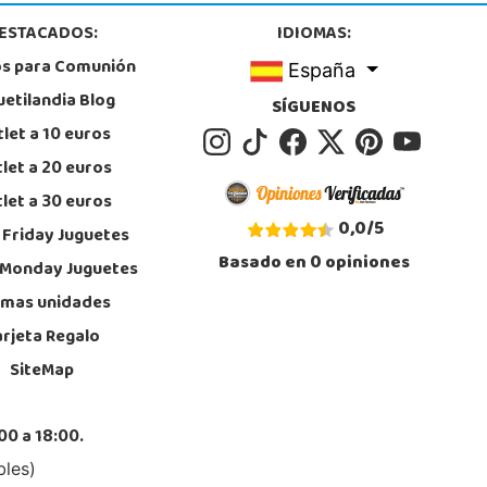
6889639
ESTACADOS:
IDIOMAS:
calizar Tienda
os para Comunión
España
STOCK DISPONIBLE
uetilandia Blog
SÍGUENOS
let a 10 euros
Juguetilandia Leganés
let a 20 euros
Madrid
let a 30 euros
e comercial Plaza Nueva, Avenida Puerta del Sol 2, mediana 2-A
, Leganés
0,0
/
5
 Friday Juguetes
8312728
Basado en
0
opiniones
calizar Tienda
 Monday Juguetes
imas unidades
POCAS UNIDADES
arjeta Regalo
SiteMap
Juguetilandia Mérida
Badajoz
Saramago de Sousa, 25
00 a 18:00.
, Mérida
4 371 284
bles)
calizar Tienda