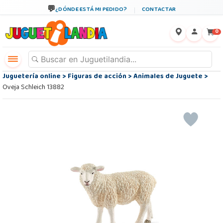
¿DÓNDE ESTÁ MI PEDIDO?
CONTACTAR
←
×
0
Juguetería online
>
Figuras de acción
>
Animales de Juguete
>
Oveja Schleich 13882