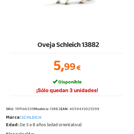
Oveja Schleich 13882
5,
99
€
Disponible
¡Sólo quedan 3 unidades!
SKU:
1911146539
Modelo:
13882
EAN:
4059433025599
Marca:
SCHLEICH
Edad:
De 3 a 8 años (edad orientativa)