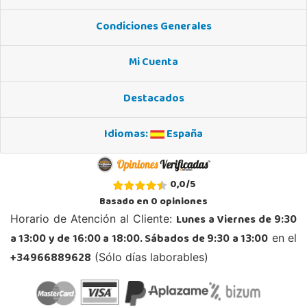
Condiciones Generales
Juguetilandia Armilla
Granada
Mi Cuenta
Carretera Armilla 29, Urb. Porcegram, 2
18100, Armilla
Destacados
958183860
Localizar Tienda
Idiomas:
España
STOCK DISPONIBLE
Juguetilandia Barakaldo
0,0
/
5
Vizcaya
Basado en
0
opiniones
Centro comercial Max Center Barrio, Kareaga K., s/n Planta 1 Local LC3
Lunes a Viernes de 9:30
Horario de Atención al Cliente:
48903, Barakaldo
a 13:00 y de 16:00 a 18:00. Sábados de 9:30 a 13:00
en el
946095553
Localizar Tienda
+34966889628
(Sólo días laborables)
POCAS UNIDADES