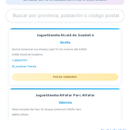
Juguetilandia Alcalá de Guadaíra
Sevilla
Centro Comercial Los Alcores, Local H1 H2 Autovia A92 KM8.8
41500, Alcalá de Guadaíra
955417571
Localizar Tienda
POCAS UNIDADES
Juguetilandia Alfafar Parc Alfafar
Valencia
Plaza Consolat del Mar, 18. Parque comercial Alfafar Parc
46910, Alfafar
963948859
Localizar Tienda