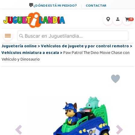
¿DÓNDE ESTÁ MI PEDIDO?
CONTACTAR
←
×
0
Juguetería online
>
Vehículos de juguete y por control remotro
>
Vehículos miniatura a escala
>
Paw Patrol The Dino Movie Chase con
Vehículo y Dinosaurio
Previous
Next