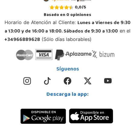
STOCK DISPONIBLE
0,0
/
5
Basado en
0
opiniones
Juguetilandia Córdoba
Lunes a Viernes de 9:30
Horario de Atención al Cliente:
a 13:00 y de 16:00 a 18:00. Sábados de 9:30 a 13:00
Córdoba
en el
C/ INGENIERO JUAN DE LA CIERVA 1 Polígono Industrial La Torrecilla
+34966889628
(Sólo días laborables)
14013, Córdoba
957299329
Localizar Tienda
STOCK DISPONIBLE
Síguenos
Juguetilandia Don Benito Vegas
Descarga la app:
Badajoz
AV/ Vegas Altas Nº 27-2
06400, Don Benito
924 805 636
Localizar Tienda
STOCK DISPONIBLE