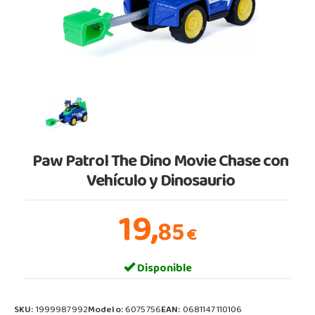
Paw Patrol The Dino Movie Chase con
Vehículo y Dinosaurio
19,
85
€
Disponible
SKU:
1999987992
Modelo:
6075756
EAN:
0681147110106