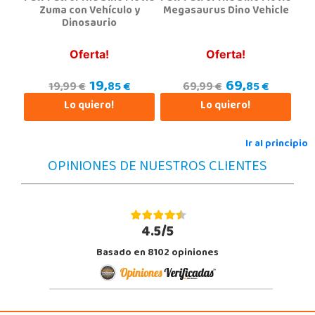
23740, Andújar
Zuma con Vehículo y
Megasaurus Dino Vehicle
953 505 004
Dinosaurio
Localizar Tienda
Oferta!
Oferta!
STOCK DISPONIBLE
19,
69,
85 €
85 €
19,99 €
69,99 €
Juguetilandia Armilla
Lo quiero!
Lo quiero!
Granada
Carretera Armilla 29, Urb. Porcegram, 2
Ir al principio
18100, Armilla
958183860
OPINIONES DE NUESTROS CLIENTES
Localizar Tienda
STOCK DISPONIBLE
4.5/5
Juguetilandia Ciudad Real
Basado en 8102 opiniones
Ciudad Real
Parque Comercial Puerta del Ave local 5 (Avenida de la ciencia nº9)
13005, Ciudad Real
926 230 093