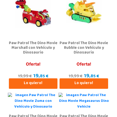
Plaza Consolat del Mar, 18. Parque comercial Alfafar Parc
46910, Alfafar
963948859
Localizar Tienda
STOCK DISPONIBLE
Paw Patrol The Dino Movie
Paw Patrol The Dino Movie
Juguetilandia Alicante Corfú
Marshall con Vehículo y
Rubble con Vehículo y
Dinosaurio
Dinosaurio
Alicante
Av. Doctor Jimenez Diaz, Local 2-B. Centro Comercial Isla de Corfú
03005, Alicante
Oferta!
Oferta!
965 984 706
19,
19,
Localizar Tienda
85 €
85 €
19,99 €
19,99 €
Lo quiero!
Lo quiero!
STOCK DISPONIBLE
Juguetilandia Andújar
Jaén
Avda. Roma S/N
Paw Patrol The Dino Movie
Paw Patrol The Dino Movie