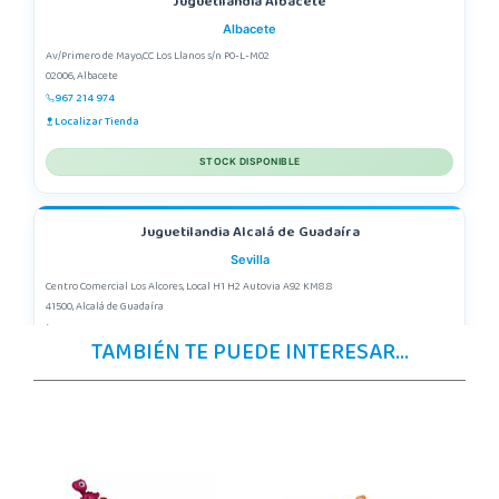
Juguetilandia Albacete
Albacete
Av/Primero de Mayo,CC Los Llanos s/n P0-L-M02
02006, Albacete
967 214 974
Localizar Tienda
STOCK DISPONIBLE
Juguetilandia Alcalá de Guadaíra
Sevilla
Centro Comercial Los Alcores, Local H1 H2 Autovia A92 KM8.8
41500, Alcalá de Guadaíra
955417571
TAMBIÉN TE PUEDE INTERESAR...
Localizar Tienda
STOCK DISPONIBLE
Juguetilandia Alfafar Parc Alfafar
Valencia