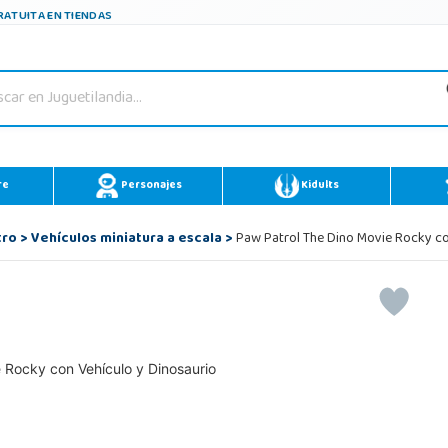
ATUITA EN TIENDAS
re
Personajes
Kidults
tro
>
Vehículos miniatura a escala
>
Paw Patrol The Dino Movie Rocky co