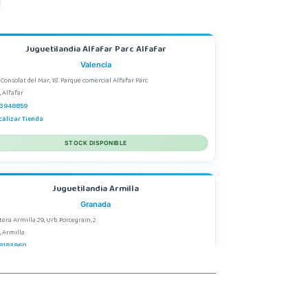
Juguetilandia Alfafar Parc Alfafar
Valencia
 Consolat del Mar, 18. Parque comercial Alfafar Parc
, Alfafar
3948859
calizar Tienda
STOCK DISPONIBLE
Juguetilandia Armilla
Granada
tera Armilla 29, Urb. Porcegram, 2
, Armilla
8183860
calizar Tienda
STOCK DISPONIBLE