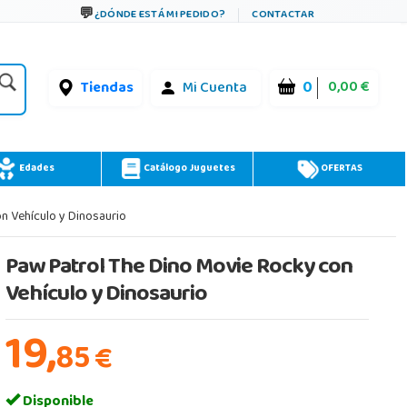
¿DÓNDE ESTÁ MI PEDIDO?
CONTACTAR
0
0,00 €
Tiendas
Mi Cuenta
Edades
Catálogo Juguetes
OFERTAS
n Vehículo y Dinosaurio
Paw Patrol The Dino Movie Rocky con
Vehículo y Dinosaurio
19,
85
€
Disponible