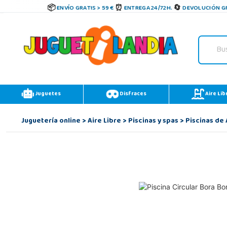
ENVÍO GRATIS > 59 €
ENTREGA 24/72H.
DEVOLUCIÓN GR
Juguetes
Disfraces
Aire Lib
Juguetería online
>
Aire Libre
>
Piscinas y spas
>
Piscinas de