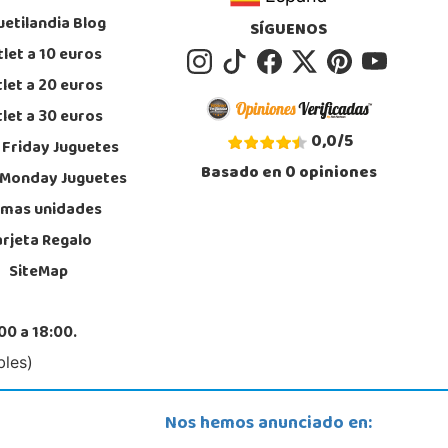
uetilandia Blog
SÍGUENOS
let a 10 euros
let a 20 euros
let a 30 euros
0,0
/
5
 Friday Juguetes
Basado en
0
opiniones
 Monday Juguetes
imas unidades
arjeta Regalo
SiteMap
00 a 18:00.
bles)
Nos hemos anunciado en: