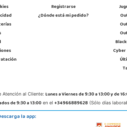
okies
Registrarse
Jug
acidad
¿Dónde está mi pedido?
Out
terías
Out
s
Out
l
Black
iones
Cyber
ratación
Últ
T
Lunes a Viernes de 9:30 a 13:00 y de 16:
 Atención al Cliente:
dos de 9:30 a 13:00
+34966889628
en el
(Sólo días labora
Descarga la app: