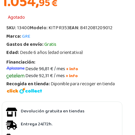
1.054,
95
€
Agotado
SKU:
13400
Modelo:
KITPR353
EAN:
8412081209012
Marca:
GRE
Gastos de envío:
Gratis
Edad:
Desde 6 años (edad orientativa)
Financiación:
Desde 96,81 € / mes
+ info
Desde 92,31 € / mes
+ info
Recogida en tienda:
Diponible para recoger en tienda
Devolución gratuita en tiendas
Entrega 24/72h.