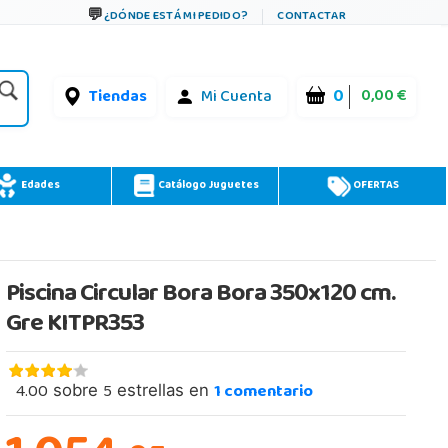
¿DÓNDE ESTÁ MI PEDIDO?
CONTACTAR
0
0,00 €
Tiendas
Mi Cuenta
Edades
Catálogo Juguetes
OFERTAS
Piscina Circular Bora Bora 350x120 cm.
Gre KITPR353
4.00
5
1
comentario
sobre
estrellas en