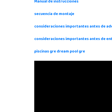
Manual de instrucciones
secuencia de montaje
consideraciones importantes antes de adqu
consideraciones importantes antes de ent
piscinas gre dream pool gre