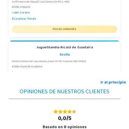
Av/Primero de Mayo,CC Los Llanos s/n P0-L-M02
02006, Albacete
967 214 974
Localizar Tienda
POCAS UNIDADES
Juguetilandia Alcalá de Guadaíra
Sevilla
Centro Comercial Los Alcores, Local H1 H2 Autovia A92 KM8.8
41500, Alcalá de Guadaíra
955417571
Localizar Tienda
Ir al principio
OPINIONES DE NUESTROS CLIENTES
POCAS UNIDADES
Juguetilandia Alicante Corfú
Alicante
0,0/5
Av. Doctor Jimenez Diaz, Local 2-B. Centro Comercial Isla de Corfú
Basado en
0
opiniones
03005, Alicante