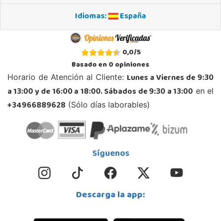
Idiomas:
España
STOCK DISPONIBLE
Juguetilandia Ciudad Real
0,0
/
5
Ciudad Real
Basado en
0
opiniones
Parque Comercial Puerta del Ave local 5 (Avenida de la ciencia nº9)
Lunes a Viernes de 9:30
Horario de Atención al Cliente:
13005, Ciudad Real
a 13:00 y de 16:00 a 18:00. Sábados de 9:30 a 13:00
en el
926 230 093
Localizar Tienda
+34966889628
(Sólo días laborables)
POCAS UNIDADES
Juguetilandia Cocentaina
Síguenos
Alicante
Avd. Alicante,27 (Carretera N-340)
03820, Cocentaina
Descarga la app:
965 59 27 53
Localizar Tienda
POCAS UNIDADES