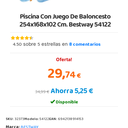
Piscina Con Juego De Baloncesto
254x168x102 Cm. Bestway 54122
4.50
5
8
comentarios
sobre
estrellas en
Oferta!
29,
74
€
Ahorra 5,25 €
34,99 €
Disponible
SKU:
32373
Modelo:
54122
EAN:
6942138914153
Marca:
BESTWAY