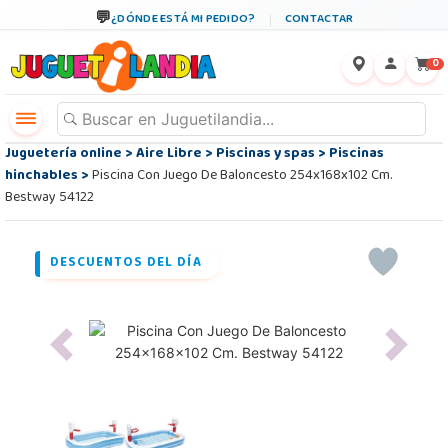
¿DÓNDE ESTÁ MI PEDIDO?
CONTACTAR
←
×
0
Juguetería online
>
Aire Libre
>
Piscinas y spas
>
Piscinas
hinchables
>
Piscina Con Juego De Baloncesto 254x168x102 Cm.
Bestway 54122
DESCUENTOS DEL DÍA
Previous
Next