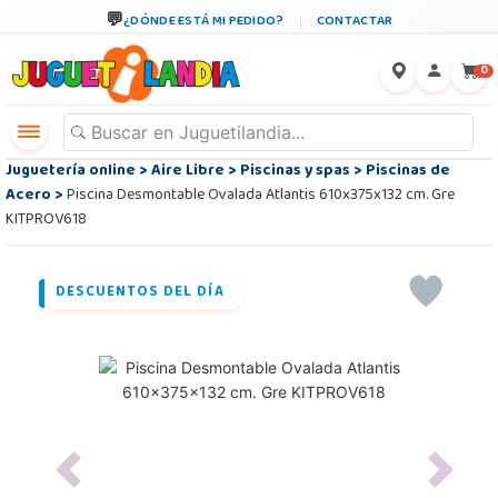
¿DÓNDE ESTÁ MI PEDIDO?
CONTACTAR
←
×
0
Juguetería online
>
Aire Libre
>
Piscinas y spas
>
Piscinas de
Acero
>
Piscina Desmontable Ovalada Atlantis 610x375x132 cm. Gre
KITPROV618
DESCUENTOS DEL DÍA
Previous
Next