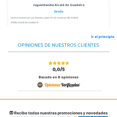
Juguetilandia Alcalá de Guadaíra
Sevilla
Centro Comercial Los Alcores, Local H1 H2 Autovia A92 KM8.8
41500, Alcalá de Guadaíra
955417571
Localizar Tienda
Ir al principio
OPINIONES DE NUESTROS CLIENTES
POCAS UNIDADES
Juguetilandia Alcobendas
Madrid
0,0/5
Av. Olímpica, 9, Local A13/21, Centro Comercial La Vega
Basado en
0
opiniones
28108, Alcobendas
663410492
Localizar Tienda
POCAS UNIDADES
Juguetilandia Alfafar Parc Alfafar
Recibe todas nuestras promociones y novedades