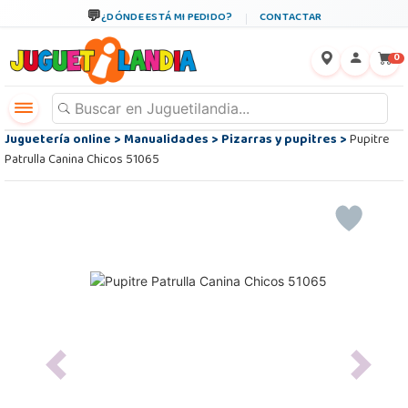
¿DÓNDE ESTÁ MI PEDIDO?
CONTACTAR
←
×
0
Juguetería online
>
Manualidades
>
Pizarras y pupitres
>
Pupitre
Patrulla Canina Chicos 51065
Previous
Next