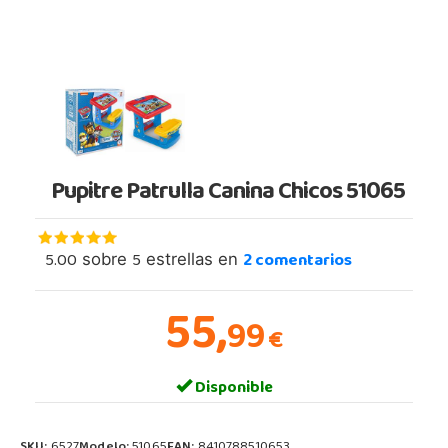
Pupitre Patrulla Canina Chicos 51065
5.00
5
2
comentarios
sobre
estrellas en
55,
99
€
Disponible
SKU:
6527
Modelo:
51065
EAN:
8410788510653