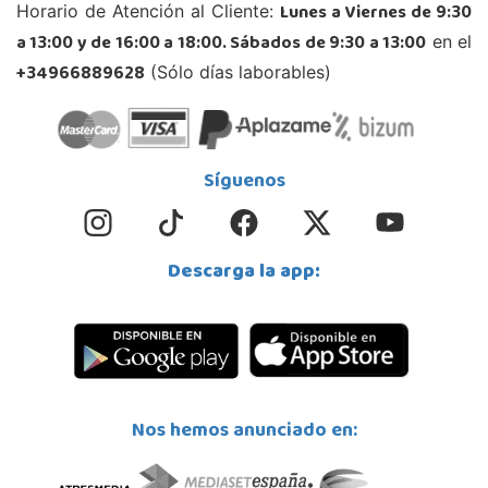
Carretera Armilla 29, Urb. Porcegram, 2
Lunes a Viernes de 9:30
Horario de Atención al Cliente:
18100, Armilla
a 13:00 y de 16:00 a 18:00. Sábados de 9:30 a 13:00
en el
958183860
Localizar Tienda
+34966889628
(Sólo días laborables)
POCAS UNIDADES
Juguetilandia Barakaldo
Síguenos
Vizcaya
Centro comercial Max Center Barrio, Kareaga K., s/n Planta 1 Local LC3
48903, Barakaldo
Descarga la app:
946095553
Localizar Tienda
POCAS UNIDADES
Juguetilandia Ciudad Real
Nos hemos anunciado en:
Ciudad Real
Parque Comercial Puerta del Ave local 5 (Avenida de la ciencia nº9)
13005, Ciudad Real