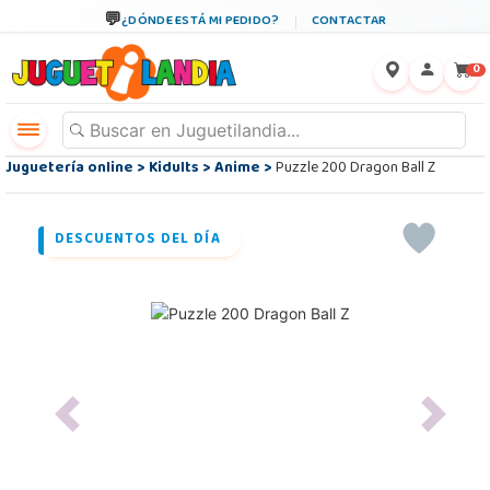
¿DÓNDE ESTÁ MI PEDIDO?
CONTACTAR
←
×
0
Juguetería online
>
Kidults
>
Anime
>
Puzzle 200 Dragon Ball Z
DESCUENTOS DEL DÍA
Previous
Next