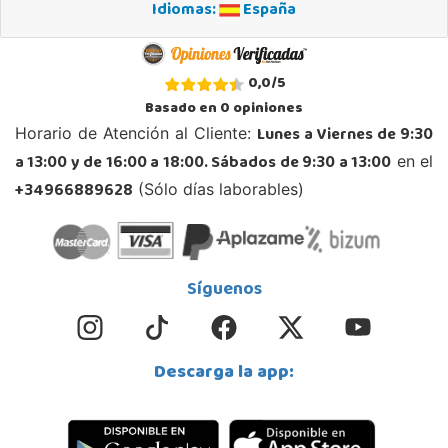
Idiomas:
España
POCAS UNIDADES
Juguetilandia Armilla
0,0
/
5
Granada
Basado en
0
opiniones
Carretera Armilla 29, Urb. Porcegram, 2
Lunes a Viernes de 9:30
Horario de Atención al Cliente:
18100, Armilla
a 13:00 y de 16:00 a 18:00. Sábados de 9:30 a 13:00
en el
958183860
Localizar Tienda
+34966889628
(Sólo días laborables)
STOCK DISPONIBLE
Juguetilandia Barakaldo
Síguenos
Vizcaya
Centro comercial Max Center Barrio, Kareaga K., s/n Planta 1 Local LC3
48903, Barakaldo
Descarga la app:
946095553
Localizar Tienda
POCAS UNIDADES