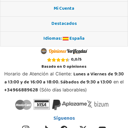
Alicante
Mi Cuenta
Av. Doctor Jimenez Diaz, Local 2-B. Centro Comercial Isla de Corfú
03005, Alicante
Destacados
965 984 706
Localizar Tienda
Idiomas:
España
POCAS UNIDADES
Juguetilandia Andújar
0,0
/
5
Jaén
Basado en
0
opiniones
Avda. Roma S/N
Lunes a Viernes de 9:30
Horario de Atención al Cliente:
23740, Andújar
a 13:00 y de 16:00 a 18:00. Sábados de 9:30 a 13:00
en el
953 505 004
Localizar Tienda
+34966889628
(Sólo días laborables)
POCAS UNIDADES
Juguetilandia Armilla
Síguenos
Granada