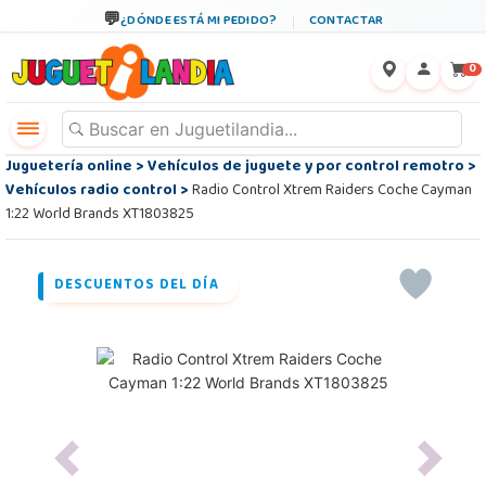
¿DÓNDE ESTÁ MI PEDIDO?
CONTACTAR
←
×
0
Juguetería online
>
Vehículos de juguete y por control remotro
>
Vehículos radio control
>
Radio Control Xtrem Raiders Coche Cayman
1:22 World Brands XT1803825
DESCUENTOS DEL DÍA
Previous
Next