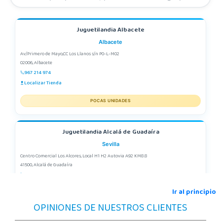
Juguetilandia Albacete
Albacete
Av/Primero de Mayo,CC Los Llanos s/n P0-L-M02
02006, Albacete
967 214 974
Localizar Tienda
POCAS UNIDADES
Juguetilandia Alcalá de Guadaíra
Sevilla
Centro Comercial Los Alcores, Local H1 H2 Autovia A92 KM8.8
41500, Alcalá de Guadaíra
955417571
Localizar Tienda
Ir al principio
OPINIONES DE NUESTROS CLIENTES
STOCK DISPONIBLE