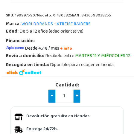
SKU:
1999975907
Modelo:
XT1803825
EAN:
8436598038255
Marca:
-
WORLDBRANDS
XTREME RAIDERS
Edad:
De 5 a 12 años (edad orientativa)
Financiación:
Desde 4,7 € / mes
+ info
Envío a domicilio:
Recíbelo entre
MARTES 11 Y MIÉRCOLES 12
Recogida en tienda:
Diponible para recoger en tienda
Cantidad:
-
+
Devolución gratuita en tiendas
Entrega 24/72h.