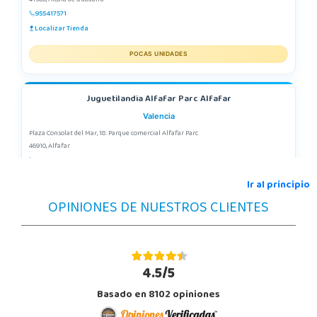
955417571
Localizar Tienda
POCAS UNIDADES
Juguetilandia Alfafar Parc Alfafar
Valencia
Plaza Consolat del Mar, 18. Parque comercial Alfafar Parc
46910, Alfafar
963948859
Localizar Tienda
Ir al principio
OPINIONES DE NUESTROS CLIENTES
POCAS UNIDADES
Juguetilandia Alicante Corfú
Alicante
4.5/5
Av. Doctor Jimenez Diaz, Local 2-B. Centro Comercial Isla de Corfú
Basado en 8102 opiniones
03005, Alicante
965 984 706