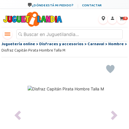
¿DÓNDE ESTÁ MI PEDIDO?
CONTACTAR
←
×
0
Juguetería online
>
Disfraces y accesorios
>
Carnaval
>
Hombre
>
Disfraz Capitán Pirata Hombre Talla M
Previous
Next