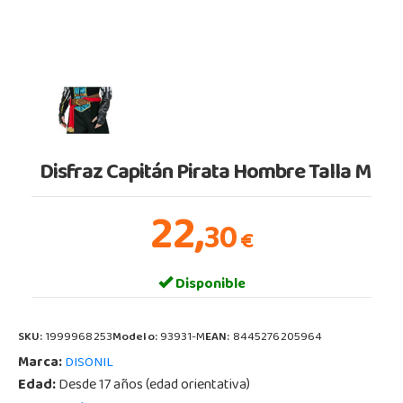
Disfraz Capitán Pirata Hombre Talla M
22,
30
€
Disponible
SKU:
1999968253
Modelo:
93931-M
EAN:
8445276205964
Marca:
DISONIL
Edad:
Desde 17 años (edad orientativa)