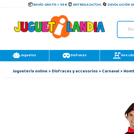
ENVÍO GRATIS > 59 €
ENTREGA 24/72H.
DEVOLUCIÓN GR
Juguetes
Disfraces
Aire Lib
Juguetería online
>
Disfraces y accesorios
>
Carnaval
>
Hom