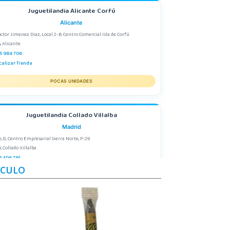
Juguetilandia Alicante Corfú
Alicante
octor Jimenez Diaz, Local 2-B. Centro Comercial Isla de Corfú
, Alicante
5 984 706
calizar Tienda
POCAS UNIDADES
Juguetilandia Collado Villalba
Madrid
e, 8, Centro Empresarial Sierra Norte, P-29
, Collado Villalba
8 406 791
ÍCULO
calizar Tienda
STOCK DISPONIBLE
Juguetilandia Elche-Ctra.Crevillente