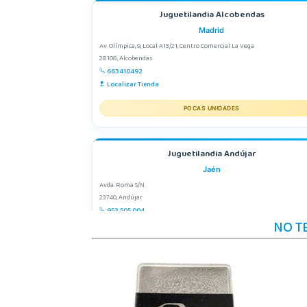
Juguetilandia Alcobendas
Madrid
Av. Olímpica, 9, Local A13/21, Centro Comercial La Vega
28108, Alcobendas
663410492
Localizar Tienda
POCAS UNIDADES
Juguetilandia Andújar
Jaén
Avda. Roma S/N
23740, Andújar
953 505 004
NO T
Localizar Tienda
POCAS UNIDADES
Juguetilandia Córdoba