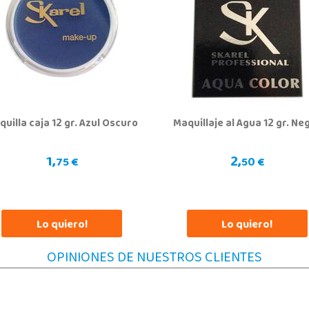
Badajoz
AV/ Vegas Altas Nº 27-2
Crta. 
06400, Don Benito
03296
924 805 636
67
Localizar Tienda
Lo
STOCK DISPONIBLE
uilla caja 12 gr. Azul Oscuro
Maquillaje al Agua 12 gr. Ne
Juguetilandia Gines
Sevilla
1,
2,
Av. del Trabajo, 1 Local L1- C
Parqu
75 €
50 €
41960, Gines
28918
955605259
91
Localizar Tienda
Lo
Lo quiero!
Lo quiero!
STOCK DISPONIBLE
OPINIONES DE NUESTROS CLIENTES
Juguetilandia Orihuela
Alicante
AVDA. TEODOMIRO, 13, LOS ANDENES
C/ Lu