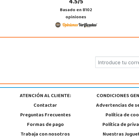
4.5/5
27003, Lugo
982 257 294
Basado en 8102
Localizar Tienda
opiniones
STOCK DISPONIBLE
Juguetilandia Roquetas de Mar
Almería
C/ Santiago de Compostela, 14 - Carretera Alicum (Las Salinas)
04740, Roquetas de Mar
950 328 560
Localizar Tienda
STOCK DISPONIBLE
ATENCIÓN AL CLIENTE:
CONDICIONES GEN
Contactar
Advertencias de s
Juguetilandia Xátiva
Preguntas Frecuentes
Política de co
Valencia
Centro Comercial Plaza Mayor, nivel 0, local 23
Formas de pago
Política de priv
46800, Xátiva
962 227 531
Trabaja con nosotros
Nuestras Jugue
Localizar Tienda