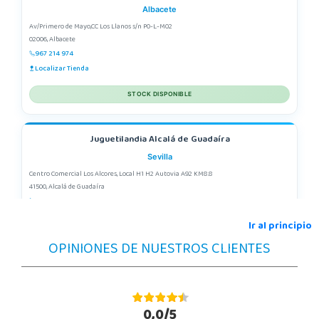
Albacete
Av/Primero de Mayo,CC Los Llanos s/n P0-L-M02
02006, Albacete
967 214 974
Localizar Tienda
STOCK DISPONIBLE
Juguetilandia Alcalá de Guadaíra
Sevilla
Centro Comercial Los Alcores, Local H1 H2 Autovia A92 KM8.8
41500, Alcalá de Guadaíra
955417571
Localizar Tienda
Ir al principio
OPINIONES DE NUESTROS CLIENTES
POCAS UNIDADES
Juguetilandia Alcobendas
Madrid
0,0/5