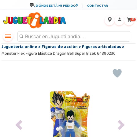
¿DÓNDE ESTÁ MI PEDIDO?
CONTACTAR
←
×
0
Juguetería online
>
Figuras de acción
>
Figuras articuladas
>
Monster Flex Figura Elástica Dragon Ball Super Bizak 64390230
Previous
Next