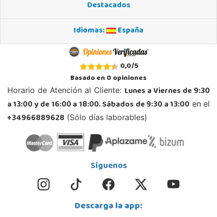
Destacados
953 505 004
Localizar Tienda
Idiomas:
España
STOCK DISPONIBLE
Juguetilandia Barakaldo
0,0
/
5
Vizcaya
Basado en
0
opiniones
Centro comercial Max Center Barrio, Kareaga K., s/n Planta 1 Local LC3
Lunes a Viernes de 9:30
Horario de Atención al Cliente:
48903, Barakaldo
a 13:00 y de 16:00 a 18:00. Sábados de 9:30 a 13:00
en el
946095553
Localizar Tienda
+34966889628
(Sólo días laborables)
STOCK DISPONIBLE
Juguetilandia Ciudad Real
Síguenos
Ciudad Real
Parque Comercial Puerta del Ave local 5 (Avenida de la ciencia nº9)
13005, Ciudad Real
Descarga la app:
926 230 093
Localizar Tienda