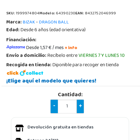
SKU:
1999974804
Modelo:
64390230
EAN:
8432752046999
Marca:
-
BIZAK
DRAGON BALL
Edad:
Desde 6 años (edad orientativa)
Financiación:
Desde 1,57 € / mes
+ info
Envío a domicilio:
Recíbelo entre
VIERNES 7 Y LUNES 10
Recogida en tienda:
Diponible para recoger en tienda
¡Elige aquí el modelo que quieres!
Cantidad:
-
+
Devolución gratuita en tiendas