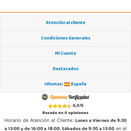
48903, Barakaldo
946095553
Localizar Tienda
Atención al cliente
POCAS UNIDADES
Condiciones Generales
Juguetilandia Collado Villalba
Madrid
Mi Cuenta
C/Jade, 8, Centro Empresarial Sierra Norte, P-29
28400, Collado Villalba
Destacados
918 406 791
Localizar Tienda
Idiomas:
España
POCAS UNIDADES
Juguetilandia Córdoba
0,0
/
5
Córdoba
Basado en
0
opiniones
C/ INGENIERO JUAN DE LA CIERVA 1 Polígono Industrial La Torrecilla
Lunes a Viernes de 9:30
Horario de Atención al Cliente:
14013, Córdoba
a 13:00 y de 16:00 a 18:00. Sábados de 9:30 a 13:00
en el
957299329