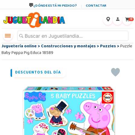
¿DÓNDE ESTÁ MI PEDIDO?
CONTACTAR
←
×
0
Juguetería online
>
Construcciones y montajes
>
Puzzles
>
Puzzle
Baby Peppa Pig Educa 18589
DESCUENTOS DEL DÍA