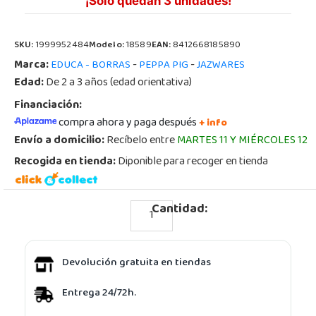
¡Sólo quedan 3 unidades!
SKU:
1999952484
Modelo:
18589
EAN:
8412668185890
Marca:
-
-
EDUCA - BORRAS
PEPPA PIG
JAZWARES
Edad:
De 2 a 3 años (edad orientativa)
Financiación:
compra ahora y paga después
+ info
Envío a domicilio:
Recíbelo entre
MARTES 11 Y MIÉRCOLES 12
Recogida en tienda:
Diponible para recoger en tienda
Cantidad:
Devolución gratuita en tiendas
Entrega 24/72h.