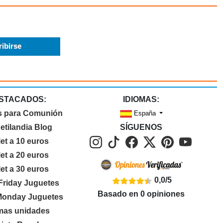
STACADOS:
IDIOMAS:
s para Comunión
España
etilandia Blog
SÍGUENOS
let a 10 euros
let a 20 euros
let a 30 euros
0,0
/
5
Friday Juguetes
Basado en
0
opiniones
Monday Juguetes
imas unidades