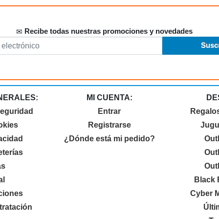
Recibe todas nuestras promociones y novedades
NERALES:
MI CUENTA:
DE
seguridad
Entrar
Regalo
okies
Registrarse
Jugu
vacidad
¿Dónde está mi pedido?
Out
terías
Out
as
Out
al
Black 
ciones
Cyber 
ratación
Últ