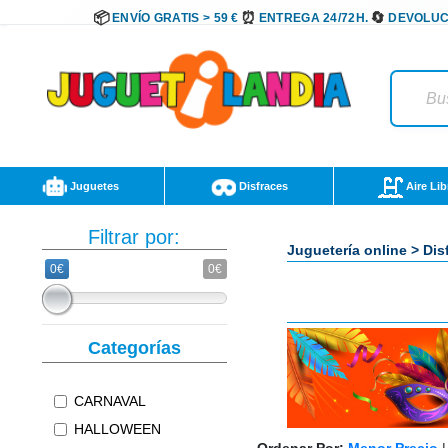
ENVÍO GRATIS > 59 €
ENTREGA 24/72H.
DEVOLUC
Juguetes
Disfraces
Aire Lib
Filtrar por:
Juguetería online
>
Dis
0€
0€
Categorías
CARNAVAL
HALLOWEEN