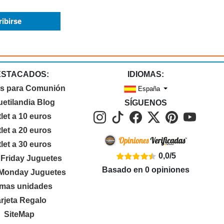
ESTACADOS:
IDIOMAS:
s para Comunión
España
etilandia Blog
SÍGUENOS
let a 10 euros
let a 20 euros
let a 30 euros
0,0
/
5
 Friday Juguetes
Basado en
0
opiniones
Monday Juguetes
imas unidades
rjeta Regalo
SiteMap