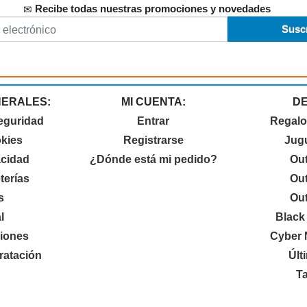
Recibe todas nuestras promociones y novedades
NERALES:
MI CUENTA:
D
eguridad
Entrar
Regalo
okies
Registrarse
Jugu
acidad
¿Dónde está mi pedido?
Out
terías
Out
s
Out
l
Black
iones
Cyber 
ratación
Últ
Ta